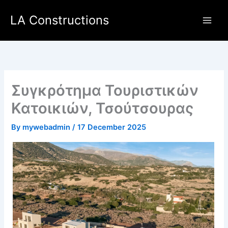
Skip
Main
LA Constructions
to
Men
content
Συγκρότημα Τουριστικών
Κατοικιών, Τσούτσουρας
By
mywebadmin
/
17 December 2025