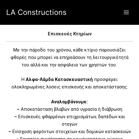
Skip
Main
LA Constructions
to
Men
content
Επισκευές Κτηρίων
Με την πάροδο του χρόνου, κάθε κτίριο παρουσιάζει
φθορές που μπορεί να επηρεάσουν τη λειτουργικότητά
του αλλά και την ασφάλεια των χρηστών του.
Η
Αλφα-Λάμδα Κατασκευαστική
προσφέρει
ολοκληρωμένες λύσεις επισκευής και αποκατάστασης.
Αναλαμβάνουμε:
–
Αποκατάσταση βλαβών από υγρασία ή διάβρωση
–
Επισκευές φθαρμένων επιχρισμάτων, δαπέδων και
στεγών
–
Ενίσχυση φερόντων στοιχείων και δομικών κατασκευών
–
Εργασίες συντήρησης σε κοινόχρηστους χώρους