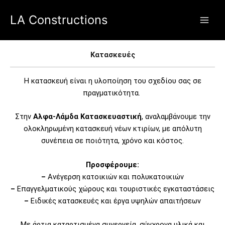
Skip
Main
LA Constructions
to
Men
content
Κατασκευές
Η κατασκευή είναι η υλοποίηση του σχεδίου σας σε
πραγματικότητα.
Στην
Αλφα-Λάμδα Κατασκευαστική
, αναλαμβάνουμε την
ολοκληρωμένη κατασκευή νέων κτιρίων, με απόλυτη
συνέπεια σε ποιότητα, χρόνο και κόστος.
Προσφέρουμε:
–
Α
νέγερση κατοικιών και πολυκατοικιών
–
Επαγγελματικούς χώρους και τουριστικές εγκαταστάσεις
–
Ειδικές κατασκευές και έργα υψηλών απαιτήσεων
Με άρτια καταρτισμένα συνεργεία, σύγχρονα υλικά και